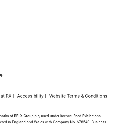
ap
 at RX
Accessibility
Website Terms & Conditions
marks of RELX Group plc, used under licence. Reed Exhibitions
gistered in England and Wales with Company No. 678540. Business