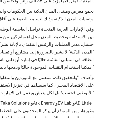
المعنية، تمثل فيما يزيد على 35 ألف زائر، واحتضن المنتدى في آخر نسخة منه جدول أعمال مكثف، شمل 73 متحدثًا و27 جلسة للنقاش حضرها أكثر من 1,200 شخص.
يجمع معرض ومنتدى المدن الذكية بين الحكومات والبلد
وتقنيات المدن الذكية، وذلك لتسليط الضوء على آفاق تواصل المجتمعات وتعزيز الحوار وتبادل المعرفة بين كبار الخبراء والأطراف الفاعلة في هذا المجال.
وفي الإمارات العربية المتحدة تواصل العاصمة أبوظ
بين الاستدامة وتخطيط المدن محل اهتمام كبير من 
جينتيل، مدير العمليات والرئيس التنفيذي بالإنابة ب
"المدن الذكية" لا يشير بالضرورة إلى مشاريع أو تقني
يمكننا استخدام التقنيات الموجودة حاليًا ودمجها بالبنى التحتية الحالية بصورة متكاملة ستؤدي إلى خفض استهلاك الكهرباء والمياه وزيادة كفاءة المباني القديمة."
وأضاف: "ولتحقيق ذلك، سنعمل مع الموردين والمقاولين
على الاقتصاد المحلي، كما سيساهم في تعزيز الاستقرار
لأبوظبي فحسب؛ بل لكل يعيش ويعمل في الإمارات العربية المتحدة."
وغيرها، ومن المتوقع أن يركز المتحدثون على الخطط 