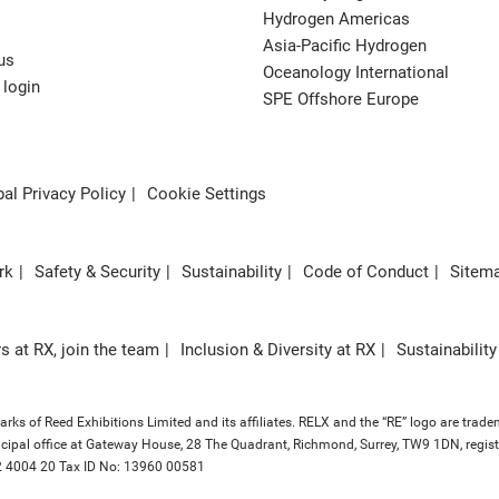
Hydrogen Americas
Asia-Pacific Hydrogen
us
Oceanology International
 login
SPE Offshore Europe
al Privacy Policy
Cookie Settings
rk
Safety & Security
Sustainability
Code of Conduct
Sitem
s at RX, join the team
Inclusion & Diversity at RX
Sustainability
ks of Reed Exhibitions Limited and its affiliates. RELX and the “RE” logo are trade
principal office at Gateway House, 28 The Quadrant, Richmond, Surrey, TW9 1DN, re
 232 4004 20 Tax ID No: 13960 00581