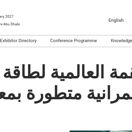
ary 2027
English
e Abu Dhabi
English
Arabic
Exhibitor Directory
Conference Programme
Knowledg
o Exhibit
Product Directory
Conference Themes
Video
ools
Articl
قمة العالمية لطاقة
Infogr
on
Podca
ات عمرانية متطورة 
dge
Repor