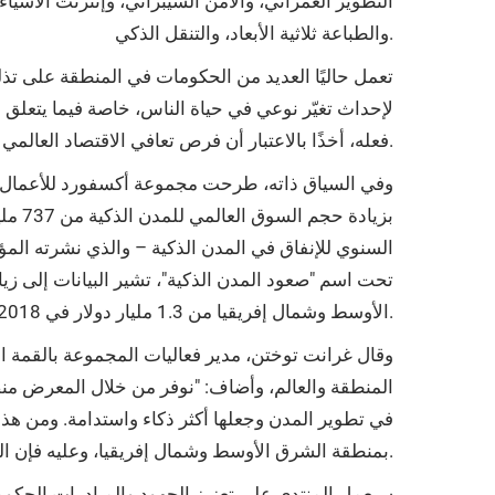
التطوير العمراني، والأمن السيبراني، وإنترنت الأشياء
والطباعة ثلاثية الأبعاد، والتنقل الذكي.
تعمل حاليًا العديد من الحكومات في المنطقة على تذلي
لإحداث تغيّر نوعي في حياة الناس، خاصة فيما يتعلق ب
فعله، أخذًا بالاعتبار أن فرص تعافي الاقتصاد العالمي مرتبطة بشكل وثيق بالتبني واسع النطاق للتقنيات المستدامة.
الأوسط وشمال إفريقيا من 1.3 مليار دولار في 2018 إلى 2.7 مليار دولار في 2022[2].
وقال غرانت توختن، مدير فعاليات المجموعة بالقمة ا
المنطقة والعالم، وأضاف: "نوفر من خلال المعرض منص
في تطوير المدن وجعلها أكثر ذكاء واستدامة. ومن هذا 
بمنطقة الشرق الأوسط وشمال إفريقيا، وعليه فإن المعرض هو خطوة في الطريق الصحيح نحو ذلك المسعى.