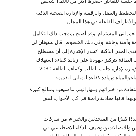
خطيط والتنقل والرقمنة والإدارة الصحية الذكية
لعمراني المستدام، وقد أصبح بموجب ذلك التكامل
 وآمنة وهانئة. وفي ذلك الخصوص قال ستيفان لي
تدى المدن الذكية: "تجدر الإشارة إلى أن مصطلح
 الطاقة بتركيز جهودنا على زيادة كفاءة استهلاك
الطاقة في المباني القائمة حاليًا في إمارة أبوظبي باستخدام تقنيات متوفرة لدينا بالفعل، وذلك بالتوافق مع استراتيجية الإمارة لإدارة جانب الطلب وكفاءة الطاقة 2030.
ادة من خبراتهم ومهاراتهم، ما سيعود بمنافع كبيرة
لهذا فإنها معادلة رابحة في كل الأحوال، ليس
من شركات Amana Investments وTaka Solutions وArk Energy وEV Lab وAD Little
مس والاتصالات وتوظيف الذكاء الاصطناعي في