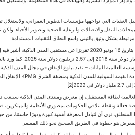
، وأدوار الموارد البشرية والبيانات في هذه المنظومة، ومستقبل ال
ل العقبات التي تواجهها مؤسسات التطوير العمراني، ولاستغلال تقني
مجالات التنقل والاتصالات والرعاية الصحية وتطوير الأحياء. ولكن ع
بزيادة حجم السوق العالمي للمدن ال
لعالمية لطاقة المستقبل، إن معرض ومنتدى المدن الذكية سيلعب دو
ة فعالة ونقطة لتلاقي الحكومات بمطوري الأنظمة والمبتكرين، فض
المنطلق، نرى أن لتبادل المعرفة أهمية كبيرة ودورًا حاسمًا، من ح