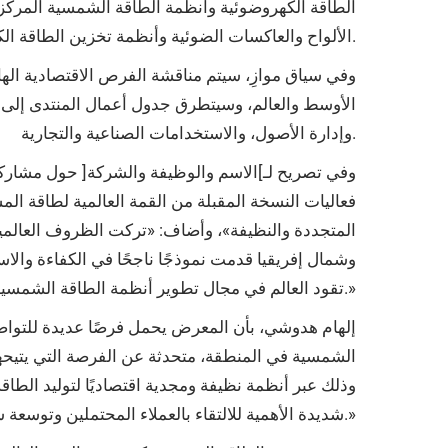
الطاقة الكهروضوئية وأنظمة الطاقة الشمسية المركز
الألواح والعاكسات الضوئية وأنظمة تخزين الطاقة الكهروضوئية، إضافة إلى التقنيات الخاصة بعمليات محطات الطاقة وصيانتها.
وفي سياق موازِ، سيتم مناقشة الفرص الاقتصادية ال
الأوسط والعالم، وسيتطرق جدول أعمال المنتدى إلى مو
وإدارة الأصول، والاستخدامات الصناعية والتجارية.
فعاليات النسخة المقبلة من القمة العالمية لطاقة ال
المتجددة والنظيفة»، وأضاف: «تركت الظروف العالمية
وشمال إفريقيا قدمت نموذجًا ناجحًا في الكفاءة والاس
تقود العالم في مجال تطوير أنظمة الطاقة الشمسية والمتجددة هو فرصة لا يستطيع أحد في هذا المجال أن يبددها.»
الشمسية في المنطقة، متحدثة عن الفرصة التي يتيح
وذلك عبر أنظمة نظيفة ومجدية اقتصاديًا لتوليد الط
شديدة الأهمية للالتقاء بالعملاء المحتملين وتوسعة شبكات الأعمال والعلاقات مع مختلف الأطراف في هذا القطاع.»