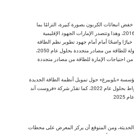
فض انبعاثات الكربون بصورة كبيرة، التزامًا بما
رفعته قمة باريس للمناخ من توصيات وقعّت عليها الإمارات العربية المتحدة دخلت حيز التنفيذ في الرابع من نوفمبر عام 2016، وهذا وتتصدر الإمارات الجهود الإقليمية
يارًا واضحًا أمام أمام جهود تطوير نظم الطاقة
المتجددة في الدولة. وقد أعلنت الإمارات عن أهداف طموحة في هذا الخصوص، تتمثل في توليد نحو نصف احتياجات الدولة للطاقة من مصادر متجددة بحلول عام 2050،
الطاقة الشمسية في صدارة هذه المصادر، وفي الإمارات أيضًا وضعت إمارة دبي لنفسها هدفًا طموحًا بتغطية 75% من احتياجات الإمارة للطاقة من مصادر متجددة
مة الطاقة الجديدة BNEF إلى أن تسارع وتيرة تنفيذ مشاريع الطاقة الشمسية
ضمن استراتيجيات دول الشرق الأوسط وشمال إفريقيا قد يصل بإجمالي ما يتم إنتاجه من طاقة شمسية إلى 8309 ميغاواط بحلول عام 2022، كما تقدّر شركة «فروست آند
الحديثة، ومن المتوقع أن يركز المعرض على محطات