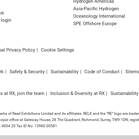
Hydrogen Americas
Asia-Pacific Hydrogen
us
Oceanology International
 login
SPE Offshore Europe
al Privacy Policy
Cookie Settings
rk
Safety & Security
Sustainability
Code of Conduct
Sitem
s at RX, join the team
Inclusion & Diversity at RX
Sustainability
ks of Reed Exhibitions Limited and its affiliates. RELX and the “RE” logo are trade
principal office at Gateway House, 28 The Quadrant, Richmond, Surrey, TW9 1DN, re
 232 4004 20 Tax ID No: 13960 00581