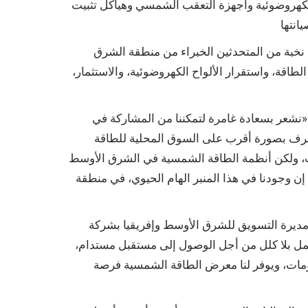
لكهروضوئية وأجهزة التعقب الشمسي وهياكل تثبيت
 نخبة من المتحدثين الخبراء من منطقة الشرق
اقة، واستقرار الألواح الكهروضوئية، والاستثمار،
 والوظيفة والشركة[ حول مشاركة الشركة في فعاليات القمة العالمية لطاقة المستقبل 2022، قال: «نشعر بسعادة غامرة لتمكننا من المشاركة في
التعرف بصورة أقرب على السوق المحلية للطاقة
لات، ولكن أنظمة الطاقة الشمسية في الشرق الأوسط
إن وجودنا في هذا المنبر الهام الحيوي، في منطقة
أوسط وإفريقيا بشركة JinkoSolar، إلهام هدوشي، بأن المعرض يحمل فرصًا عديدة للتواصل بين مختلف الأطراف المعنية بالطاقة
مل بلا كلل من أجل الوصول إلى مستقبل مستدام،
كومات، ويوفر لنا معرض الطاقة الشمسية فرصة