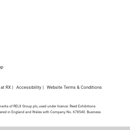
ap
 at RX
Accessibility
Website Terms & Conditions
marks of RELX Group plc, used under licence. Reed Exhibitions
gistered in England and Wales with Company No. 678540. Business