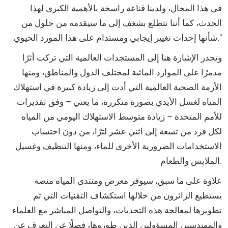
في هذا المجال، ولدينا قناعة راسخة بالأهمية الكبرى لهذا
الحدث، كما أننا نتطلع بشغف إلى ما سيقدمه من حلول من
شأنها إحداث تغيير إيجابي ومستدام على هذا المورد الحيوي."
وتجدر الإشارة هنا إلى المستجدات العالمية التي تركت أثرًا
مدمرًا على الموارد المائية لمختلف الدول والمناطق، ومنها
الأزمة الصحية العالمية التي أدت إلى زيادة كبيرة في استهلاك
المياه لغسل الأيدي بصورة متكررة، ما يعني – وفق تقديرات
للأمم المتحدة – زيادة متوسط الاستهلاك اليومي من المياه
لكل فرد من تسعة إلى اثني عشر لترًا، من دون احتساب
الاستخدامات الضرورية الأخرى للماء، ومنها التنظيف وغسيل
الملابس والطعام.
علاوة على ما سبق، سيوفر معرض ومنتدى المياه منصة
يستطيع الزائرون من خلالها استكشاف التقنيات التي تم
تطويرها لمعالجة هذه التحديات، والتواصل المباشر مع العلماء
والمهندسين المسؤولين الذين طوروها، فضلًا عن التعرف عن