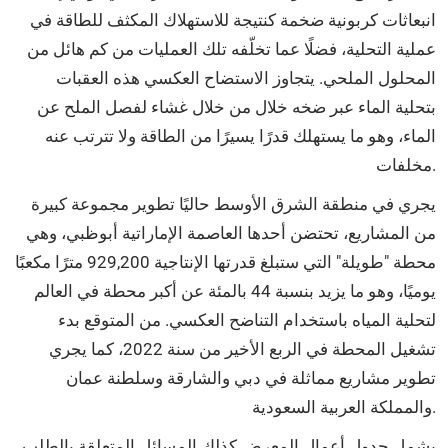
انبعاثات كربونية ضخمة كنتيجة للاستهلاك المكثف للطاقة في
عملية التحلية، فضلًا عما تخلّفه تلك العمليات من كم هائل من
المحلول الملحي. يتجاوز الاستضاح العكسي هذه العقبات
بتحلية الماء عبر ضخه خلال من خلال غشاء لفصل الملح عن
الماء، وهو ما يستهلك قدرًا يسيرًا من الطاقة ولا تترتب عنه
مخلفات.
يجري في منطقة الشرق الأوسط حاليًا تطوير مجموعة كبيرة
من المشاريع، تحتضن أحدها العاصمة الإماراتية أبوظبي، وهي
محطة "طويلة" التي ستبلغ قدرتها الإنتاجية 929,200 مترًا مكعبًا
يوميًا، وهو ما يزيد بنسبة 44 بالمئة عن أكبر محطة في العالم
لتحلية المياه باستخدام التناضح العكسي. من المتوقع بدء
تشغيل المحطة في الربع الأخير من سنة 2022، كما يجري
تطوير مشاريع مماثلة في دبي والشارقة وسلطنة عمان
والمملكة العربية السعودية.
يشمل جدول أعمال المعرض كذلك المسائل المتعلقة بالطلب