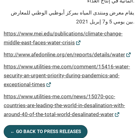
المائية في إنتاج الغذاء.
يقام معرض ومنتدى المياه بمركز أبوظبي الوطني للمعارض
بين يومي 5 و7 إبريل 2021.
https://www.mei.edu/publications/climate-change-
middle-east-faces-water-crisis
http://www.afedonline.org/en/reports/details/water
https://www.utilities-me.com/comment/15416-water-
security-an-urgent-priority-during-pandemics-and-
exceptional-times
https://www.utilities-me.com/news/15070-gcc-
countries-are-leading-the-world-in-desalination-with-
around-40-of-the-total-world-desalinated-water
← GO BACK TO PRESS RELEASES