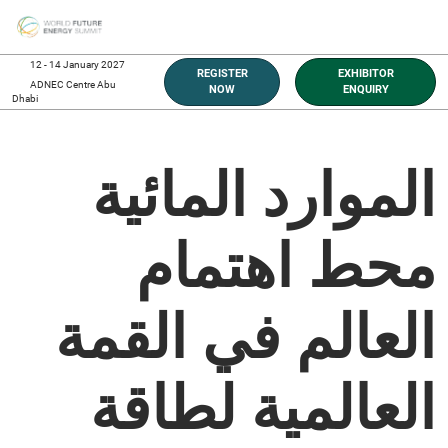
Skip
O
to
p
content
n
12 - 14 January 2027
REGISTER
EXHIBITOR
ADNEC Centre Abu
NOW
ENQUIRY
Dhabi
الموارد المائية
محط اهتمام
العالم في القمة
العالمية لطاقة