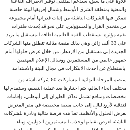
علاوة على ما سبق، سيدعم الملتقى توفير الأطراف الفاعلة
والمعنية بمنطقة الشرق الأوسط وشمال إفريقيا لبيئة حاضنة
تتمكن فيها الشركات الناشئة من إثبات قدراتها أمام مجموعة
من متخذي القرار والمسؤولين، على نحو قد يُحدث طفرات
تقنية مؤثرة. تستقطب القمة العالمية لطاقة المستقبل ما يزيد
على 33 ألف زائر، وهي بذلك منصة مثالية تنطلق منها الشركات
الجديدة إلى مستقبل من الازدهار، من خلال عرض حلولها أمام
جمهور عالمي من المستثمرين ووسائل الإعلام المهتمين
باستطلاع عن أحدث الابتكارات في مجال البيئة والاستدامة.
ستضم المرحلة النهائية للمشاركات 50 شركة ناشئة من
مختلف أنحاء العالم، يتم اختيارها بعد عملية التقييم، وستقدم لها
مخصصات ومنافع تشمل تذاكر الطيران إلى أبوظبي، وإقامات
فندقية لأربع ليالٍ، إلى جانب منصة مخصصة في مقر المعرض
لعرض الحلول والأنظمة. تعدّ هذه فرصة مثالية ونادرة للشركات
الناشئة لعرض تقنياتها وجذب المستثمرين الدوليين، وبناء
شبكات من العلاقات مع المسؤولين الحكوميين والخبراء، في