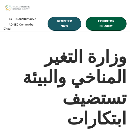
Skip
O
to
p
content
n
12 - 14 January 2027
REGISTER
EXHIBITOR
ADNEC Centre Abu
NOW
ENQUIRY
Dhabi
وزارة التغير
المناخي والبيئة
تستضيف
ابتكارات