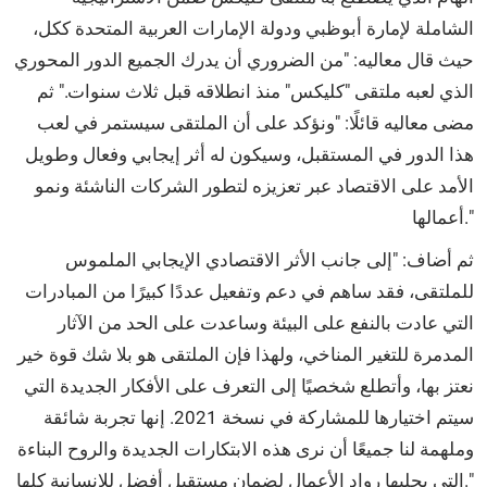
الشاملة لإمارة أبوظبي ودولة الإمارات العربية المتحدة ككل،
حيث قال معاليه: "من الضروري أن يدرك الجميع الدور المحوري
الذي لعبه ملتقى "كليكس" منذ انطلاقه قبل ثلاث سنوات." ثم
مضى معاليه قائلًا: "ونؤكد على أن الملتقى سيستمر في لعب
هذا الدور في المستقبل، وسيكون له أثر إيجابي وفعال وطويل
الأمد على الاقتصاد عبر تعزيزه لتطور الشركات الناشئة ونمو
أعمالها."
ثم أضاف: "إلى جانب الأثر الاقتصادي الإيجابي الملموس
للملتقى، فقد ساهم في دعم وتفعيل عددًا كبيرًا من المبادرات
التي عادت بالنفع على البيئة وساعدت على الحد من الآثار
المدمرة للتغير المناخي، ولهذا فإن الملتقى هو بلا شك قوة خير
نعتز بها، وأتطلع شخصيًا إلى التعرف على الأفكار الجديدة التي
سيتم اختيارها للمشاركة في نسخة 2021. إنها تجربة شائقة
وملهمة لنا جميعًا أن نرى هذه الابتكارات الجديدة والروح البناءة
التي يجلبها رواد الأعمال لضمان مستقبل أفضل للإنسانية كلها."